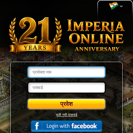
भुली गयी पासवर्ड