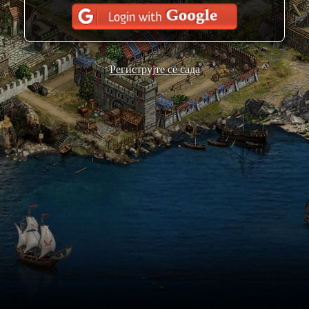
Региструјте се сада