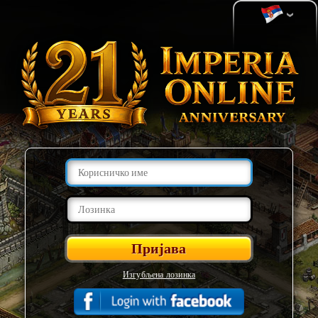
Изгубљена лозинка