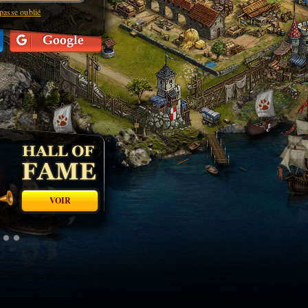
passe oublié
IR