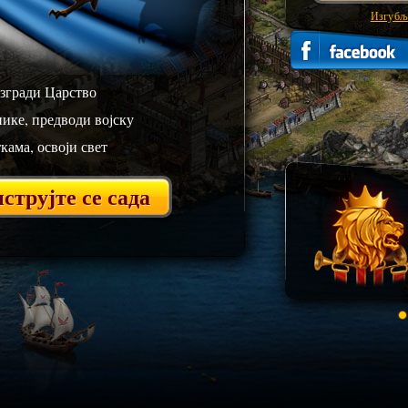
Изгубљ
изгради Царство
нике, предводи војску
кама, освоји свет
струјте се сада