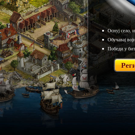
Оснуј село, 
Обучавај вој
Победи у бит
Реги